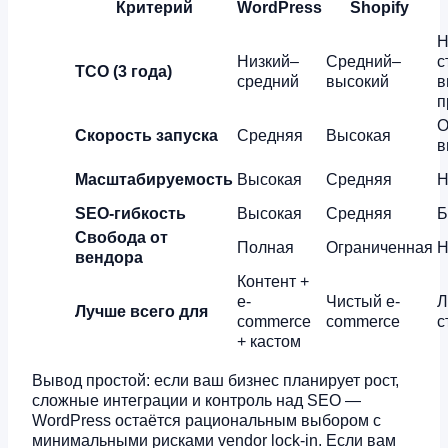
Критерий
WordPress
Shopify
Н
Низкий–
Средний–
с
TCO (3 года)
средний
высокий
в
п
О
Скорость запуска
Средняя
Высокая
в
Масштабируемость
Высокая
Средняя
Н
SEO-гибкость
Высокая
Средняя
Б
Свобода от
Полная
Ограниченная
Н
вендора
Контент +
e-
Чистый e-
Л
Лучше всего для
commerce
commerce
с
+ кастом
Вывод простой: если ваш бизнес планирует рост,
сложные интеграции и контроль над SEO —
WordPress остаётся рациональным выбором с
минимальными рисками vendor lock-in. Если вам