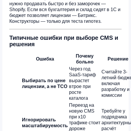
нужно продавать быстро и без заморочек —
Shopify. Если вся бухгалтерия и склад сидят в 1С и
бюджет позволяет лицензии — Битрикс.
Конструкторы — только для теста гипотез.
Типичные ошибки при выборе CMS и
решения
Почему
Ошибка
Решение
больно
Через год
Считайте 3-
SaaS-тариф
летний бюдж
Выбирать по цене
вырастет
включая
лицензии, а не TCO
втрое при
разработку и
росте
комиссии
каталога
Переезд на
новую CMS
Требуйте у
при x10
подрядчика
Игнорировать
трафике стоит
архитектурн
масштабируемость
дороже
расчёт