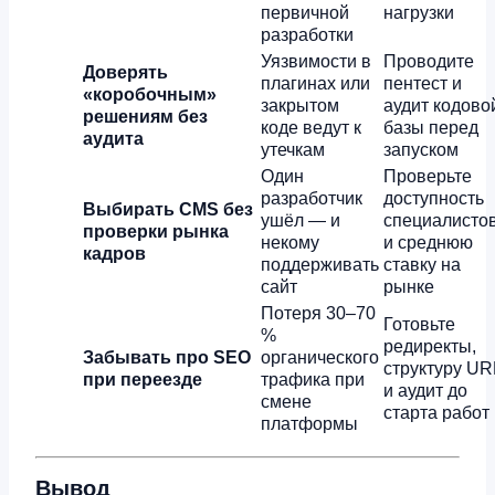
первичной
нагрузки
разработки
Уязвимости в
Проводите
Доверять
плагинах или
пентест и
«коробочным»
закрытом
аудит кодово
решениям без
коде ведут к
базы перед
аудита
утечкам
запуском
Один
Проверьте
разработчик
доступность
Выбирать CMS без
ушёл — и
специалисто
проверки рынка
некому
и среднюю
кадров
поддерживать
ставку на
сайт
рынке
Потеря 30–70
Готовьте
%
редиректы,
Забывать про SEO
органического
структуру UR
при переезде
трафика при
и аудит до
смене
старта работ
платформы
Вывод