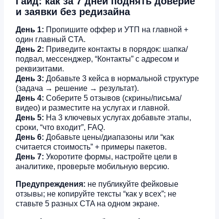
Гайд: как за 7 дней поднять доверие
и заявки без редизайна
День 1:
Пропишите оффер и УТП на главной +
один главный CTA.
День 2:
Приведите контакты в порядок: шапка/
подвал, мессенджер, “Контакты” с адресом и
реквизитами.
День 3:
Добавьте 3 кейса в нормальной структуре
(задача → решение → результат).
День 4:
Соберите 5 отзывов (скрины/письма/
видео) и разместите на услугах и главной.
День 5:
На 3 ключевых услугах добавьте этапы,
сроки, “что входит”, FAQ.
День 6:
Добавьте цены/диапазоны или “как
считается стоимость” + примеры пакетов.
День 7:
Укоротите формы, настройте цели в
аналитике, проверьте мобильную версию.
Предупреждения:
не публикуйте фейковые
отзывы; не копируйте тексты “как у всех”; не
ставьте 5 разных CTA на одном экране.