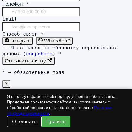
Телефон
*
Email
Способ связи
*
Telegram
WhatsApp *
Я согласен на обработку персональных
данных (
подробнее
)
*
Отправить заявку
*
— обязательные поля
X
Получить расчёт стоимости
Я спользую файлы cookie для улучшения работы сайта.
Продолжая пользоваться сайтом, вы соглашаетесь с
обработкой персональных данных согласно
Политике
[contact-form-7 id=»c548127″ title=»Заказ из хиро»]
конфиденциальности
.
X
Отклонить
Принять
Заказать разработку