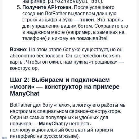
pirozhkovaya1_bot
например,
).
Получите API-токен.
После успешного
создания BotFather выдаст вам длинную
строку из цифр и букв —
токен
. Это пароль
для управления вашим ботом. Сохраните его
в надежном месте (например, в заметках на
телефоне) и никому не показывайте!
Важно:
На этом этапе бот уже существует, но он
абсолютно бесполезен. Он как телефон без sim-
карты. Чтобы он ожил, нам нужна «прошивка» —
конструктор.
Шаг 2: Выбираем и подключаем
«мозги» — конструктор на примере
ManyChat
BotFather дал боту «тело», а логику его работы мы
настроим в специальном сервисе-конструкторе.
Один из самых популярных и удобных для
новичков —
ManyChat
(у него есть
полнофункциональный бесплатный тариф и
интерфейс на русском языке).