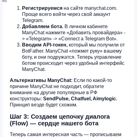
Регистрируемся
на сайте manychat.com.
Проще всего войти через свой аккаунт
Telegram.
Добавляем бота.
В личном кабинете
ManyChat нажмите «Добавить провайдера» -
> «Telegram» -> «Connect a Telegram Bot».
Вводим API-токен,
который мы получили от
BotFather. ManyChat «пожмет руку» вашему
боту, и они подружатся. Теперь управление
ботом происходит через удобный интерфейс
ManyChat.
Альтернативы ManyChat:
Если по какой-то
причине ManyChat не подходит, обратите
внимание на другие популярные в РФ
конструкторы:
SendPulse, Chatfuel, Aimylogic.
Принцип везде будет схожим.
Шаг 3: Создаем цепочку диалога
(Flow) — сердце нашего бота
Теперь самая интересная часть — прописываем