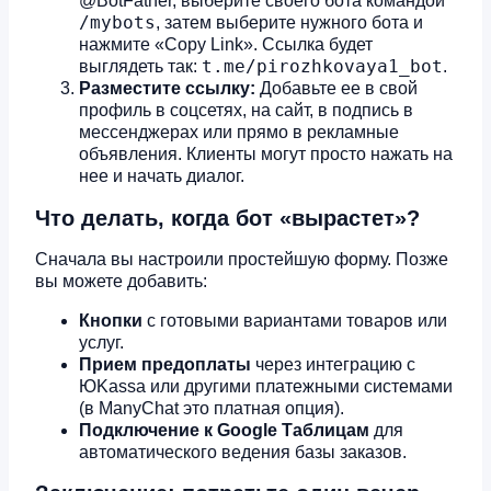
@BotFather, выберите своего бота командой
/mybots
, затем выберите нужного бота и
нажмите «Copy Link». Ссылка будет
t.me/pirozhkovaya1_bot
выглядеть так:
.
Разместите ссылку:
Добавьте ее в свой
профиль в соцсетях, на сайт, в подпись в
мессенджерах или прямо в рекламные
объявления. Клиенты могут просто нажать на
нее и начать диалог.
Что делать, когда бот «вырастет»?
Сначала вы настроили простейшую форму. Позже
вы можете добавить:
Кнопки
с готовыми вариантами товаров или
услуг.
Прием предоплаты
через интеграцию с
ЮKassa или другими платежными системами
(в ManyChat это платная опция).
Подключение к Google Таблицам
для
автоматического ведения базы заказов.