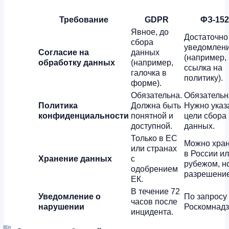
Требование
GDPR
ФЗ-152
Явное, до
Достаточно
сбора
уведомлен
Согласие на
данных
(например,
обработку данных
(например,
ссылка на
галочка в
политику).
форме).
Обязательна.
Обязательн
Политика
Должна быть
Нужно указ
конфиденциальности
понятной и
цели сбора
доступной.
данных.
Только в ЕС
Можно хран
или странах
в России ил
Хранение данных
с
рубежом, но
одобрением
разрешени
ЕК.
В течение 72
Уведомление о
По запросу
часов после
нарушении
Роскомнадз
инцидента.