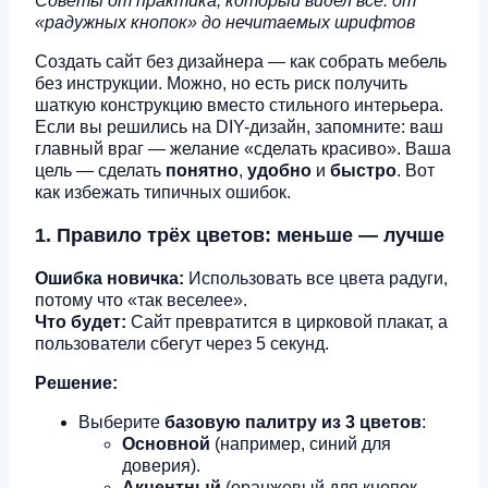
Советы от практика, который видел всё: от
«радужных кнопок» до нечитаемых шрифтов
Создать сайт без дизайнера — как собрать мебель
без инструкции. Можно, но есть риск получить
шаткую конструкцию вместо стильного интерьера.
Если вы решились на DIY-дизайн, запомните: ваш
главный враг — желание «сделать красиво». Ваша
цель — сделать
понятно
,
удобно
и
быстро
. Вот
как избежать типичных ошибок.
1. Правило трёх цветов: меньше — лучше
Ошибка новичка:
Использовать все цвета радуги,
потому что «так веселее».
Что будет:
Сайт превратится в цирковой плакат, а
пользователи сбегут через 5 секунд.
Решение:
Выберите
базовую палитру из 3 цветов
:
Основной
(например, синий для
доверия).
Акцентный
(оранжевый для кнопок