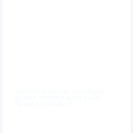
ХОТИТЕ УЗНАТЬ, СКОЛЬКО
ДЕНЕГ ТЕРЯЕТ ВАШ САЙТ
ПРЯМО СЕЙЧАС?
Закажите комплексный аудит скорости. Мы
проверим ваши ключевые страницы по всем
метрикам Core Web Vitals, проанализируем