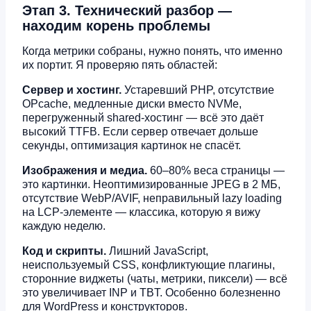
Этап 3. Технический разбор —
находим корень проблемы
Когда метрики собраны, нужно понять, что именно
их портит. Я проверяю пять областей:
Сервер и хостинг.
Устаревший PHP, отсутствие
OPcache, медленные диски вместо NVMe,
перегруженный shared-хостинг — всё это даёт
высокий TTFB. Если сервер отвечает дольше
секунды, оптимизация картинок не спасёт.
Изображения и медиа.
60–80% веса страницы —
это картинки. Неоптимизированные JPEG в 2 МБ,
отсутствие WebP/AVIF, неправильный lazy loading
на LCP-элементе — классика, которую я вижу
каждую неделю.
Код и скрипты.
Лишний JavaScript,
неиспользуемый CSS, конфликтующие плагины,
сторонние виджеты (чаты, метрики, пиксели) — всё
это увеличивает INP и TBT. Особенно болезненно
для WordPress и конструкторов.