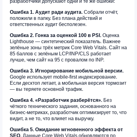
разработчики допускают одни и те же ошибки:
Ошибка 1. Аудит ради аудита.
Собрали отчёт,
положили в папку. Без плана действий и
ответственных аудит бесполезен.
Ошибка 2. Гонка за оценкой 100 в PSI.
Оценка
Lighthouse — синтетический показатель. Важнее
зелёные зоны трёх метрик Core Web Vitals. Сайт на
85 баллов с зелёным LCP/INP/CLS работает
лучше, чем сайт на 95 с провалом по INP.
Ошибка 3. Игнорирование мобильной версии.
Google использует mobile-first индексирование.
Если десктоп летает, а мобильная версия тормозит
— вы теряете основной трафик.
Ошибка 4. «Разработчик разберётся».
Без
чёткого технического задания, основанного на
бизнес-метриках, разработчик оптимизирует то, что
видит, а не то, что влияет на выручку.
Ошибка 5. Ожидание мгновенного эффекта от
SEO.
Данные Core Web Vitals обновляются по