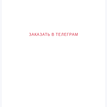
сервер, код и медиа, и выдадим
приоритетный план доработок с прогнозом
роста скорости и конверсии. Без воды, только
то, что влияет на заявки
ЗАКАЗАТЬ В ТЕЛЕГРАМ