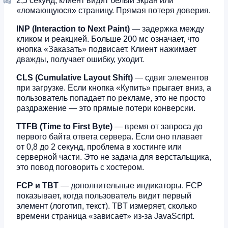
2,5 секунд, клиент видит белый экран или
«ломающуюся» страницу. Прямая потеря доверия.
INP (Interaction to Next Paint)
— задержка между
кликом и реакцией. Больше 200 мс означает, что
кнопка «Заказать» подвисает. Клиент нажимает
дважды, получает ошибку, уходит.
CLS (Cumulative Layout Shift)
— сдвиг элементов
при загрузке. Если кнопка «Купить» прыгает вниз, а
пользователь попадает по рекламе, это не просто
раздражение — это прямые потери конверсии.
TTFB (Time to First Byte)
— время от запроса до
первого байта ответа сервера. Если оно плавает
от 0,8 до 2 секунд, проблема в хостинге или
серверной части. Это не задача для верстальщика,
это повод поговорить с хостером.
FCP и TBT
— дополнительные индикаторы. FCP
показывает, когда пользователь видит первый
элемент (логотип, текст). TBT измеряет, сколько
времени страница «зависает» из-за JavaScript.