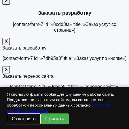
X
Заказать разработку
[contact-form-7 id=»8cdd3fa» title=»Заказ услуг со
страниц»]
X
Заказать разработку
[contact-form-7 id=»7db95a3″ title=»Заказ услуг по кнопке»]
Х
Заказать перенос сайта
[contact-form-7 id=»0cbea81″ title=»Перенос сайта»]
Я спользую файлы cookie для улучшения работы сайта.
Х
Продолжая пользоваться сайтом, вы соглашаетесь с
Заказать услуги
обработкой персональных данных согласно
Политике
конфиденциальности
.
[contact-form-7 id=»7db95a3″ title=»Заказ услуг по кнопке»]
Отклонить
Принять
Х