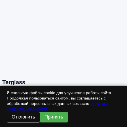
Terglass
Сайт производственно-строительной компании.
Я спользую файлы cookie для улучшения работы сайта.
Продолжая пользоваться сайтом, вы соглашаетесь с
Разработан с нуля. Платформа WordPress даёт гибкие
обработкой персональных данных согласно
Политике
настройки по SEO, маркетингу, взаимодествию с
конфиденциальности
.
посетителями.
Отклонить
Принять
Посмотреть ещё